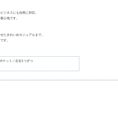
、ビジネスにも自然に対応。
な着心地です。
わせたきれいめカジュアルまで。
着です。
ポケット／左右1つずつ