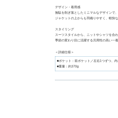
デザイン・着用感
無駄を削ぎ落としたミニマルなデザインで
ジャケットの上からも羽織りやすく、軽快
スタイリング
スーツスタイルから、ニットやシャツを合
季節の変わり目に活躍する汎用性の高い一
＜詳細仕様＞
■ポケット：前ポケット／左右1つずつ、内
■重量：約370g