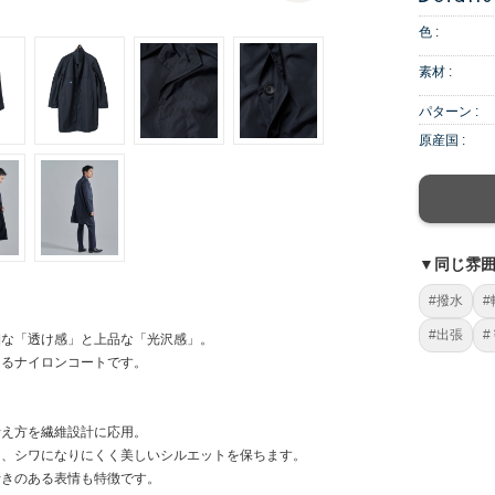
色 :
素材 :
パターン :
原産国 :
▼同じ雰
#撥水
#
#出張
#
細な「透け感」と上品な「光沢感」。
あるナイロンコートです。
考え方を繊維設計に応用。
し、シワになりにくく美しいシルエットを保ちます。
行きのある表情も特徴です。