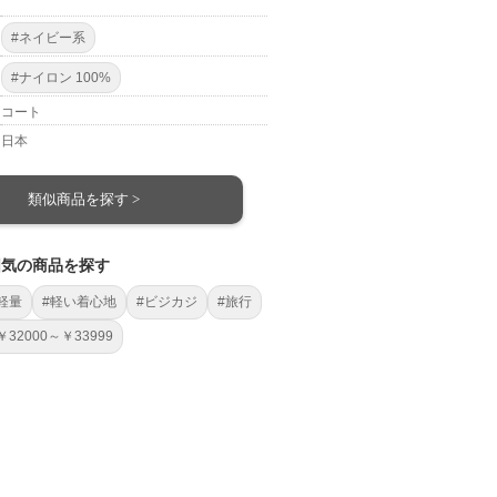
#ネイビー系
#ナイロン 100%
コート
日本
類似商品を探す >
囲気の商品を探す
軽量
#軽い着心地
#ビジカジ
#旅行
￥32000～￥33999