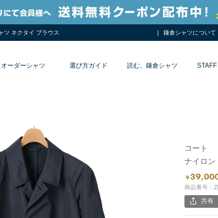
シャツ ネクタイ ブラウス
鎌倉シャツについて
オーダーシャツ
選び方ガイド
読む、鎌倉シャツ
STAFF
コート
ナイロン
39,00
￥
商品番号：ZM
共有