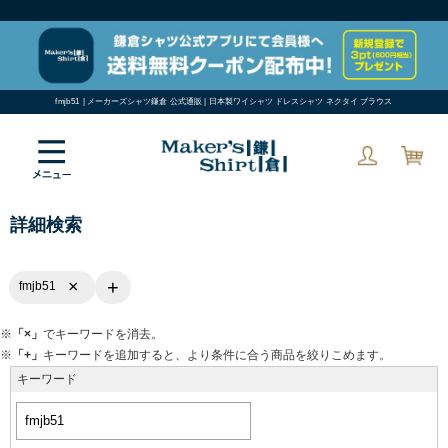
fmjb51 | メーカーズシャツ鎌倉 公式通販 | 日本製ワイシャツ ドレスシャツ ネクタイ ブラウス
詳細検索
+
×
fmjb51
※
「×」
でキーワードを消去。
※
「+」
キーワードを追加すると、より条件に合う商品を絞りこめます。
キーワード