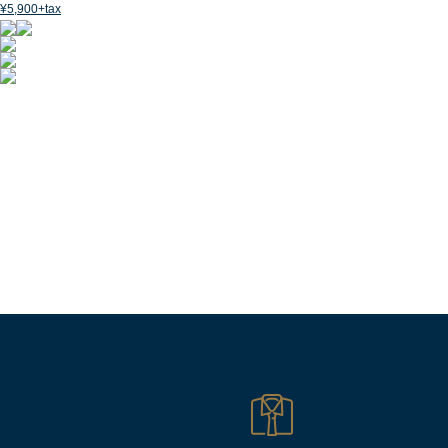
¥5,900+tax