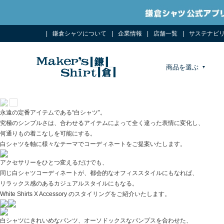
鎌倉シャツについて
企業情報
店舗一覧
サステナビ
商品を選ぶ
永遠の定番アイテムである“白シャツ”。
究極のシンプルさは、合わせるアイテムによって全く違った表情に変化し、
何通りもの着こなしを可能にする。
白シャツを軸に様々なテーマでコーディネートをご提案いたします。
アクセサリーをひとつ変えるだけでも、
同じ白シャツコーディネートが、都会的なオフィススタイルにもなれば、
リラックス感のあるカジュアルスタイルにもなる。
White Shirts X Accessory のスタイリングをご紹介いたします。
白シャツにきれいめなパンツ、オーソドックスなパンプスを合わせた、