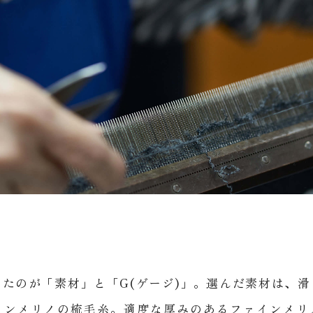
たのが「素材」と「G(ゲージ)」。選んだ素材は、
インメリノの梳毛糸。適度な厚みのあるファインメリ