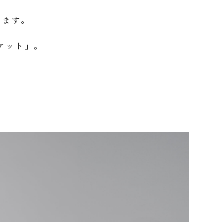
します。
ケット」。
。