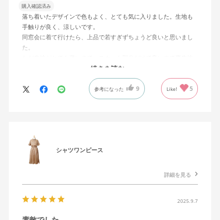
購入確認済み
落ち着いたデザインで色もよく、とても気に入りました。生地も
手触りが良く、涼しいです。
同窓会に着て行けたら、上品で若すぎずちょうど良いと思いまし
た。
ただ生地がとても薄いので、スカート部分だけで良いので裏生地
を付けて欲しかったです。
続きを読む
9
5
参考になった
Like!
シャツワンピース
詳細を見る
2025.9.7
素敵でした