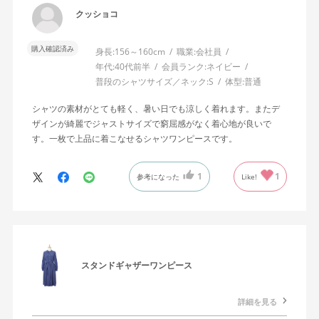
クッショコ
購入確認済み
身長:
156～160cm
職業:
会社員
年代:
40代前半
会員ランク:
ネイビー
普段のシャツサイズ／ネック:
S
体型:
普通
シャツの素材がとても軽く、暑い日でも涼しく着れます。またデ
ザインが綺麗でジャストサイズで窮屈感がなく着心地が良いで
す。一枚で上品に着こなせるシャツワンピースです。
1
1
参考になった
Like!
スタンドギャザーワンピース
詳細を見る