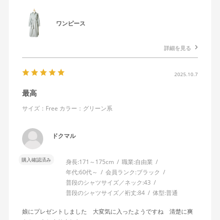
ワンピース
詳細を見る
2025.10.7
最高
サイズ：Free
カラー：グリーン系
ドクマル
購入確認済み
身長:
171～175cm
職業:
自由業
年代:
60代～
会員ランク:
ブラック
普段のシャツサイズ／ネック:
43
普段のシャツサイズ／裄丈:
84
体型:
普通
娘にプレゼントしました 大変気に入ったようですね 清楚に爽