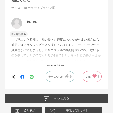
サイズ：40
カラー：ブラウン系
ねこねこ
購入確認済み
少し秋めいた時期に、袖の長さも適度にありながらまだ暑さにも
対応できそうなワンピースを探していました。ノースリーブだと
真夏感が出てしまうし、ポリエステルの裏地も暑いので、ないも
のを探していたのでぴったりの1着でした。マキシ丈の長さもよか
ったです。麻100%でカジュアルにも、きちんとしたところにも、
合わせる小物で対応できるのでよかったです。厚さは普通、これ
続きを読む
以上厚みがあると暑いし、中に手持ちのペチコートを一枚履けば
9
8
いいので全く問題ありません。サイズは通常９号と11号の間くら
参考になった
Like!
いですが40でちょうどよかったです。色違い検討しています。
もっと見る
絞り込み
表示：新しい順