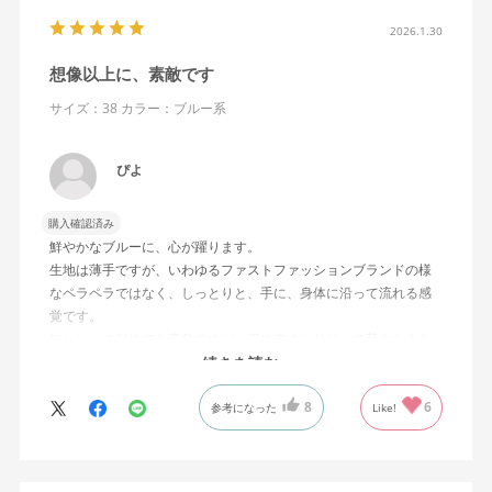
2026.1.30
想像以上に、素敵です
サイズ：38
カラー：ブルー系
ぴよ
購入確認済み
鮮やかなブルーに、心が躍ります。
生地は薄手ですが、いわゆるファストファッションブランドの様
なペラペラではなく、しっとりと、手に、身体に沿って流れる感
覚です。
ワンピース単体でも素敵ですが、更にアクセサリーで華やかさを
加えれば、ちょっとしたパーティーやフォーマルな場でも、活躍
続きを読む
できると思います。
8
6
「勝ってよかった」と思えるワンピースです。
参考になった
Like!