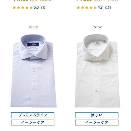
5.0
4.7
（1）
（15）