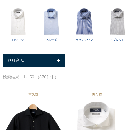
白シャツ
ブルー系
スプレッド
ボタンダウン
絞り込み
検索結果：1～50 （376件中）