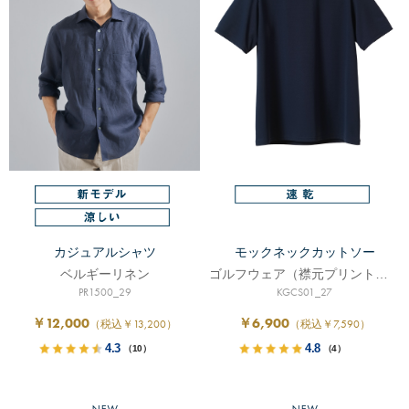
カジュアルシャツ
モックネックカットソー
ベルギーリネン
ゴルフウェア（襟元プリントロゴ入り）
PR1500_29
KGCS01_27
￥12,000
￥6,900
（税込￥13,200）
（税込￥7,590）
4.3
4.8
（10）
（4）