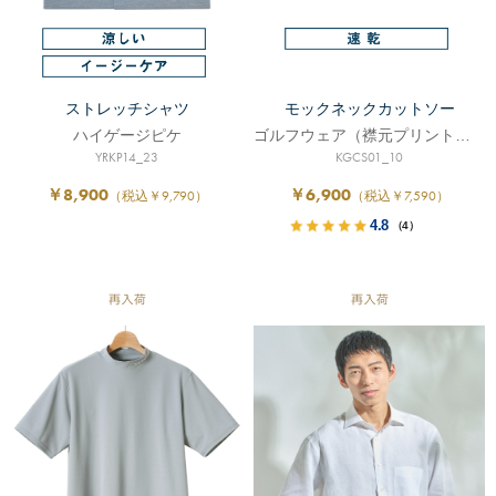
ストレッチシャツ
モックネックカットソー
ハイゲージピケ
ゴルフウェア（襟元プリントロゴ入り）
YRKP14_23
KGCS01_10
￥8,900
￥6,900
（税込￥9,790）
（税込￥7,590）
4.8
（4）