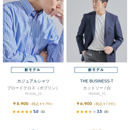
カジュアルシャツ
THE BUSINESS-T
ブロードクロス（ポプリン）
カットソー / 白
YR1006_23
YR3000_10
￥8,900
￥6,900
（税込￥9,790）
（税込￥7,590）
5.0
3.5
（1）
（2）