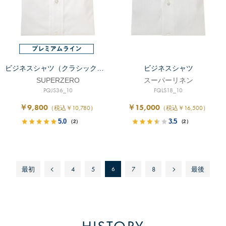
ビジネスシャツ（クラシックフィット）
ビジネスシャツ
SUPERZERO
スーパーリネン
PQJS36_10
FQLS18_10
￥9,800
￥15,000
（税込￥10,780）
（税込￥16,500）
5.0
3.5
（2）
（2）
最初
4
5
6
7
8
最後