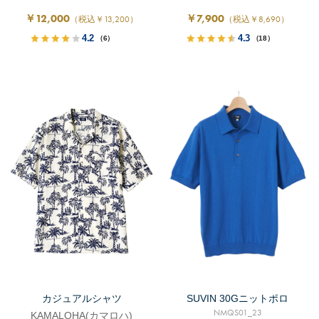
￥12,000
￥7,900
（税込￥13,200）
（税込￥8,690）
4.2
4.3
（6）
（18）
カジュアルシャツ
SUVIN 30Gニットポロ
NMQS01_23
KAMALOHA(カマロハ)