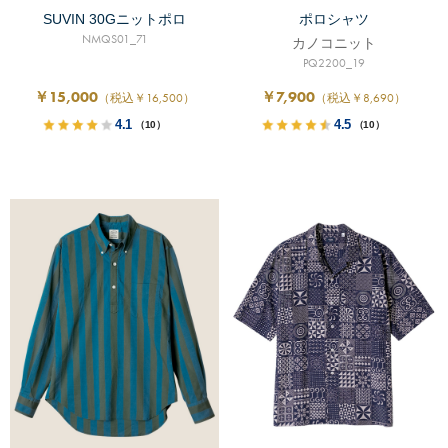
SUVIN 30Gニットポロ
ポロシャツ
NMQS01_71
カノコニット
PQ2200_19
￥15,000
￥7,900
（税込￥16,500）
（税込￥8,690）
4.1
4.5
（10）
（10）