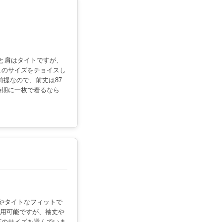
りと肩はタイトですが、
このサイズをチョイスし
前提なので、前丈は87
時期に一枚で着るなら
ややタイトなフィットで
も着用可能ですが、袖丈や
下のサイズを選んでいま