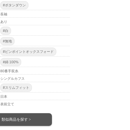
#ボタンダウン
長袖
あり
#白
#無地
#ピンポイントオックスフォード
#綿 100%
80番手双糸
シングルカフス
#スリムフィット
日本
表前立て
類似商品を探す >