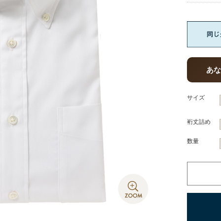
あ
サイズ
裄丈詰め
数量