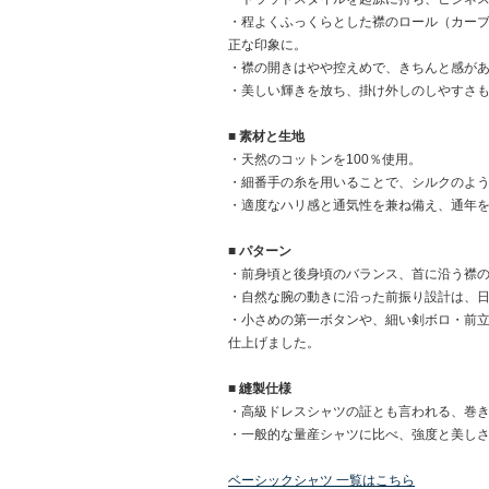
・程よくふっくらとした襟のロール（カー
正な印象に。
・襟の開きはやや控えめで、きちんと感が
・美しい輝きを放ち、掛け外しのしやすさ
■ 素材と生地
・天然のコットンを100％使用。
・細番手の糸を用いることで、シルクのよ
・適度なハリ感と通気性を兼ね備え、通年
■ パターン
・前身頃と後身頃のバランス、首に沿う襟
・自然な腕の動きに沿った前振り設計は、
・小さめの第一ボタンや、細い剣ボロ・前
仕上げました。
■ 縫製仕様
・高級ドレスシャツの証とも言われる、巻
・一般的な量産シャツに比べ、強度と美し
ベーシックシャツ 一覧はこちら