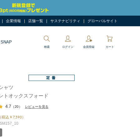
企業情報
店舗一覧
サステナビリティ
グローバルサイト
 SNAP
検索
ログイン
会員登録
カート
シャツ
ントオックスフォード
4.7
（20）
レビューを見る
（税込￥7,590）
M157_10