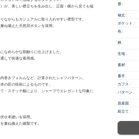
襟 :
ブ）が、美しい襟立ちを生み出し、正面・横から見ても端
袖丈 :
ありながらもカジュアルに取り入れやすい襟型です。
ポケット :
も兼ね備えた天然貝ボタンを採用。
色 :
柄 :
うになめらかな肌触りに仕上げました。
生地 :
を通して快適な着用感。
素材 :
番手 :
の内巻きフォルムなど、計算されたシャツパターン。
カフス :
日本の匠の技術によるものです。
立て・ステッチ幅により、シャープでエレガントな印象に
パターン :
原産国 :
前立て :
き伏せ本縫いを採用。
さを兼ね備えた縫製です。