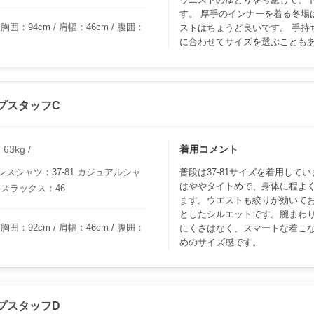
す。 厚手のインナーを着る冬場は
胸囲：94cm / 肩幅：46cm / 腹囲：
ストはちょうど良いです。 手持
に合わせてサイズを選ぶことも
プスタッフC
3kg /
着用コメント
スシャツ：37-81 カジュアルシャ
普段は37-81サイズを着用して
はややタイトめで、身体に程よ
 スラックス：46
ます。ウエストも絞りが効いて
としたシルエットです。腕まわ
胸囲：92cm / 肩幅：46cm / 腹囲：
にくさはなく、スマートな着こ
めのサイズ感です。
プスタッフD