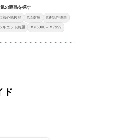
囲気の商品を探す
#着心地抜群
#清潔感
#通気性抜群
#シルエット綺麗
#￥6000～￥7999
イド