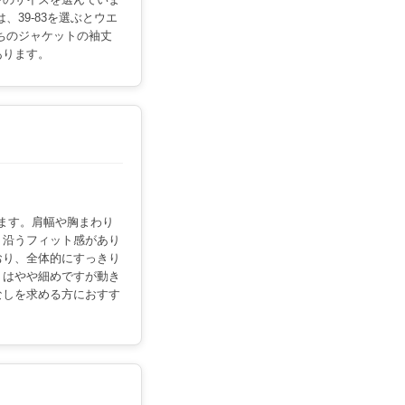
、39-83を選ぶとウエ
ちのジャケットの袖丈
あります。
います。肩幅や胸まわり
く沿うフィット感があり
おり、全体的にすっきり
りはやや細めですが動き
なしを求める方におすす