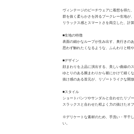
ヴィンテージのビーチウェアに着想を得た
群を抜く柔らかさを誇るブークレー生地が
リラックス感とスマートさを両立した、計
■生地の特徴
表面の細かなループが生み出す、奥行きの
思わず触れたくなるような、ふんわりと軽
■デザイン
顔まわりを上品に演出する、美しい曲線の
ゆとりのある腕まわりから裾にかけて細く
抜け感のある首元が、リゾートライクな開
■スタイル
ショートパンツやサンダルと合わせたリゾ
スラックスと合わせた程よく力の抜けたオ
※デリケートな素材のため、手洗い・平干
い。