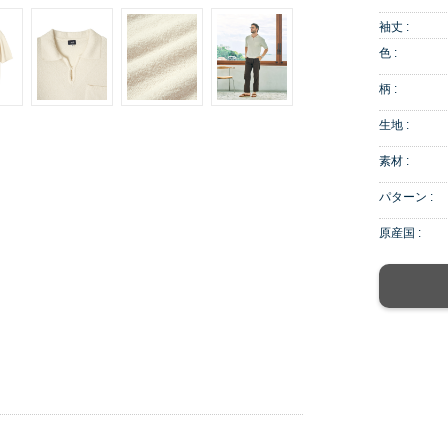
袖丈 :
色 :
柄 :
生地 :
素材 :
パターン :
原産国 :