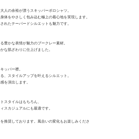
、大人の余裕が漂うスキッパーポロシャツ。
、身体をやさしく包み込む極上の着心地を実現します。
算されたテーパードシルエットも魅力です。
ある豊かな表情が魅力のブークレー素材。
やかな肌ざわりに仕上げました。
スキッパー襟。
なる、スタイルアップを叶えるシルエット。
放感を演出します。
ートスタイルはもちろん、
フィスカジュアルにも最適です。
しを推奨しております。風合いの変化もお楽しみくださ