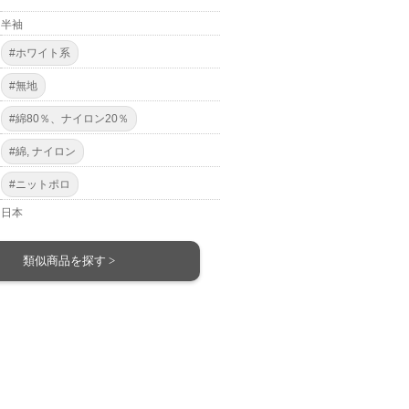
半袖
#ホワイト系
#無地
#綿80％、ナイロン20％
#綿, ナイロン
#ニットポロ
日本
類似商品を探す >