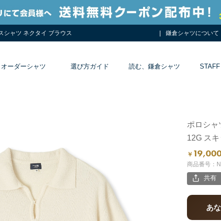
レスシャツ ネクタイ ブラウス
鎌倉シャツについて
オーダーシャツ
選び方ガイド
読む、鎌倉シャツ
STAFF
ポロシャ
12G ス
19,00
￥
商品番号：NM
共有
あ