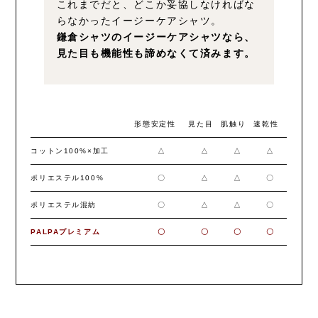
これまでだと、どこか妥協しなければな
らなかったイージーケアシャツ。
鎌倉シャツのイージーケアシャツなら、
見た目も機能性も諦めなくて済みます。
形態安定性
見た目
肌触り
速乾性
コットン100%×加工
△
△
△
△
ポリエステル100%
〇
△
△
〇
ポリエステル混紡
〇
△
△
〇
PALPAプレミアム
〇
〇
〇
〇