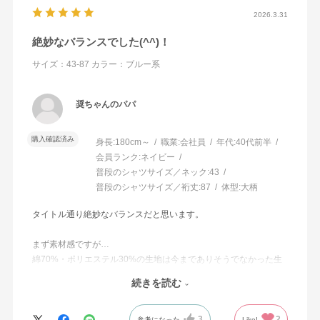
2026.3.31
絶妙なバランスでした(^^)！
サイズ：43-87
カラー：ブルー系
奨ちゃんのパパ
購入確認済み
身長:
180cm～
職業:
会社員
年代:
40代前半
会員ランク:
ネイビー
普段のシャツサイズ／ネック:
43
普段のシャツサイズ／裄丈:
87
体型:
大柄
タイトル通り絶妙なバランスだと思います。
まず素材感ですが…
綿70%・ポリエステル30%の生地は今までありそうでなかった生
地ではないかと思います。
続きを読む
綿100％の形態安定でも味わえない風合いを感じました。
3
2
あとサイズです。
参考になった
Like!