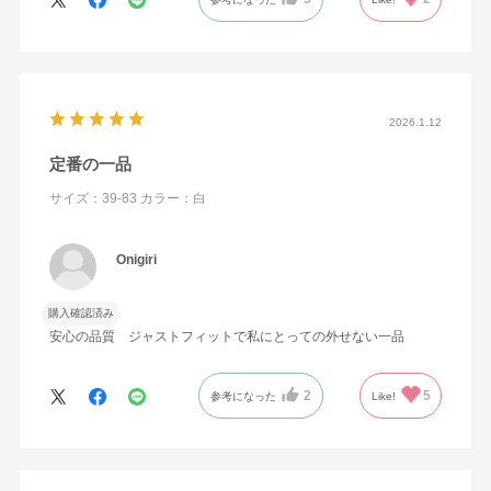
スポーツをやっていたので、胸板が厚く腕が長い…という体型な
ので…
オーダーメイドするか、
妥協して大きめのサイズの既製品を買うしか選択肢がありません
でした。
2026.1.12
オーダーだと生地が安っぽく…
既製品だとシルエットのバランスが悪くなる…
定番の一品
と半ば諦めていましたが、
サイズ：39-83
カラー：白
今回初めて鎌倉さんで「43-87」のサイズを扱っていることを知
り、試しに購入したのですが、絶妙な素材感とサイズ感…まさに
ドンピシャでした。これを探していました！！
Onigiri
もっと早く出会いたかったです！！
購入確認済み
ひょっとすると需要はないサイズラインかもしれませんが…被服
安心の品質 ジャストフィットで私にとっての外せない一品
はスポーツ選手の悩みでもありますので、どうか継続して販売を
続けてほしいと思います！
2
5
参考になった
Like!
長々と熱く語ってしまいました（笑）
是非鎌倉に行く際は本店に立ち寄らせてください！本店に伺える
日を楽しみにしています！