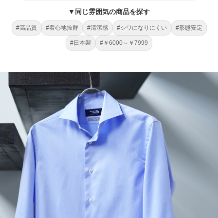
▼同じ雰囲気の商品を探す
#高品質
#着心地抜群
#清潔感
#シワになりにくい
#形態安定
#日本製
#￥6000～￥7999