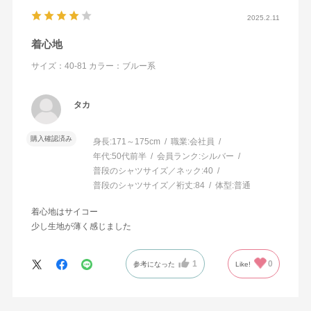
2025.2.11
着心地
サイズ：40-81
カラー：ブルー系
タカ
購入確認済み
身長:
171～175cm
職業:
会社員
年代:
50代前半
会員ランク:
シルバー
普段のシャツサイズ／ネック:
40
普段のシャツサイズ／裄丈:
84
体型:
普通
着心地はサイコー
少し生地が薄く感じました
1
0
参考になった
Like!