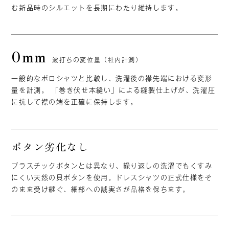
む新品時のシルエットを長期にわたり維持します。
0mm
波打ちの変位量
（社内計測）
一般的なポロシャツと比較し、洗濯後の襟先端における変形
量を計測。 「巻き伏せ本縫い」による縫製仕上げが、洗濯圧
に抗して襟の端を正確に保持します。
ボタン
劣化なし
プラスチックボタンとは異なり、繰り返しの洗濯でもくすみ
にくい天然の貝ボタンを使用。ドレスシャツの正式仕様をそ
のまま受け継ぐ、細部への誠実さが品格を保ちます。