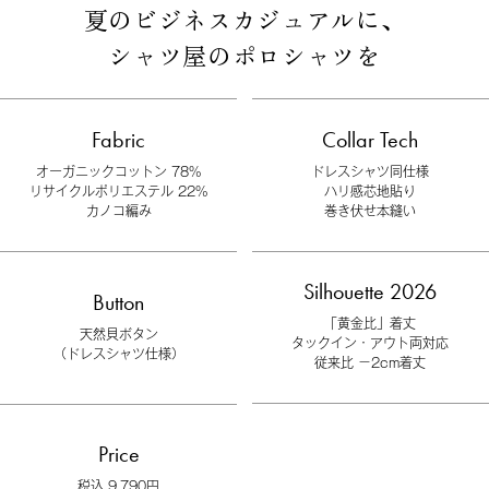
夏のビジネスカジュアルに、
シャツ屋のポロシャツを
Fabric
Collar Tech
オーガニックコットン 78%
ドレスシャツ同仕様
リサイクルポリエステル 22%
ハリ感芯地貼り
カノコ編み
巻き伏せ本縫い
Silhouette 2026
Button
「黄金比」着丈
天然貝ボタン
タックイン・アウト両対応
（ドレスシャツ仕様）
従来比 −2cm着丈
Price
税込 9,790円