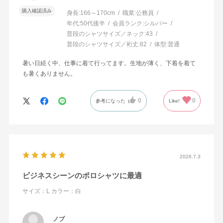
購入確認済み
身長:
166～170cm
職業:
公務員
年代:
50代後半
会員ランク:
シルバー
普段のシャツサイズ／ネック:
43
普段のシャツサイズ／裄丈:
82
体型:
普通
暑い日続く中、仕事に着て行ってます。生地が薄く、下着を着て
も暑くありません。
0
0
参考になった
Like!
2026.7.3
ビジネスシーンのポロシャツに最適
サイズ：L
カラー：白
ノブ