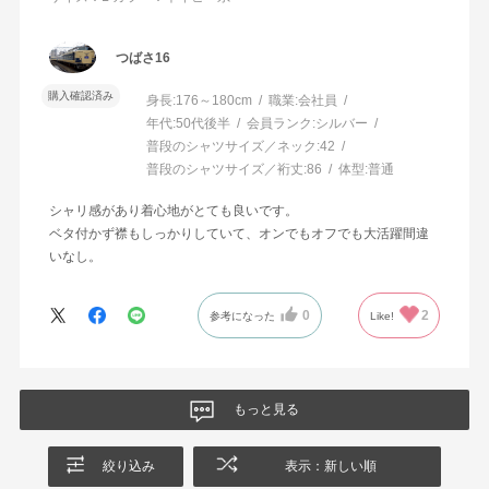
つばさ16
購入確認済み
身長:
176～180cm
職業:
会社員
年代:
50代後半
会員ランク:
シルバー
普段のシャツサイズ／ネック:
42
普段のシャツサイズ／裄丈:
86
体型:
普通
シャリ感があり着心地がとても良いです。
ベタ付かず襟もしっかりしていて、オンでもオフでも大活躍間違
いなし。
0
2
参考になった
Like!
もっと見る
絞り込み
表示：新しい順