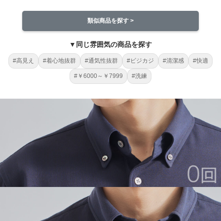
類似商品を探す >
▼同じ雰囲気の商品を探す
#高見え
#着心地抜群
#通気性抜群
#ビジカジ
#清潔感
#快適
#￥6000～￥7999
#洗練