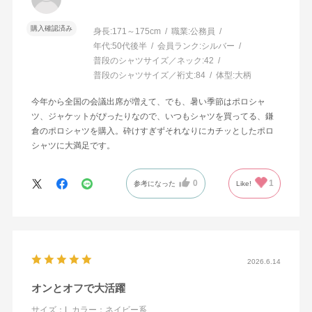
購入確認済み
身長:
171～175cm
職業:
公務員
年代:
50代後半
会員ランク:
シルバー
普段のシャツサイズ／ネック:
42
普段のシャツサイズ／裄丈:
84
体型:
大柄
今年から全国の会議出席が増えて、でも、暑い季節はポロシャ
ツ、ジャケットがぴったりなので、いつもシャツを買ってる、鎌
倉のポロシャツを購入。砕けすぎずそれなりにカチッとしたポロ
シャツに大満足です。
0
1
参考になった
Like!
2026.6.14
オンとオフで大活躍
サイズ：L
カラー：ネイビー系