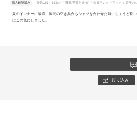
購入確認済み
身長:
161～165cm
職業:
専業主婦(夫)
会員ランク:
ブラック
普段の
夏のインナーに最適。胸元の空き具合もシャツを合わせた時にちょうど良い
はこの色にしました。
絞り込み