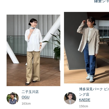
鎌倉シ
博多深見パーク ビ
二子玉川店
ング店
OGU
KAEDE
163cm
150cm