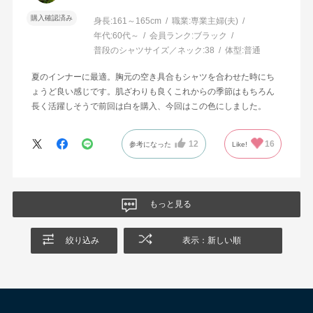
購入確認済み
身長:
161～165cm
職業:
専業主婦(夫)
年代:
60代～
会員ランク:
ブラック
普段のシャツサイズ／ネック:
38
体型:
普通
夏のインナーに最適。胸元の空き具合もシャツを合わせた時にち
ょうど良い感じです。肌ざわりも良くこれからの季節はもちろん
長く活躍しそうで前回は白を購入、今回はこの色にしました。
12
16
参考になった
Like!
もっと見る
絞り込み
表示：新しい順