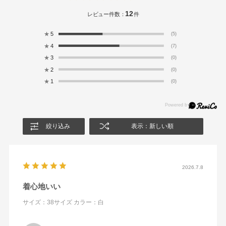
12
レビュー件数：
件
★
5
(5)
★
4
(7)
★
3
(0)
★
2
(0)
★
1
(0)
絞り込み
表示：新しい順
2026.7.8
着心地いい
サイズ：38サイズ
カラー：白