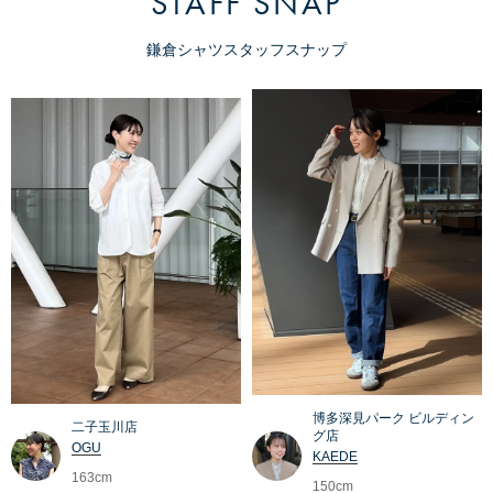
STAFF SNAP
鎌倉シャツスタッフスナップ
博多深見パーク ビルディン
二子玉川店
グ店
OGU
KAEDE
163cm
150cm