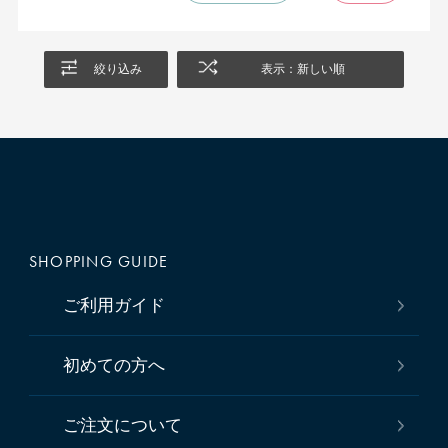
わかる画像も欲しいです。
袖口からの風通しが良く、袖をロールアップするとなお涼しい
し、冷房が利いた所ではロールアップを外して調節できるのも良
絞り込み
表示：新しい順
いです。
上質な生地の肌触り、襟の開きの良さは、さすが鎌倉シャツ。
SHOPPING GUIDE
ご利用ガイド
初めての方へ
ご注文について