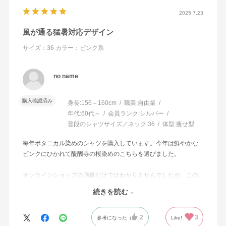
2025.7.23
風が通る猛暑対応デザイン
サイズ：36
カラー：ピンク系
no name
購入確認済み
身長:
156～160cm
職業:
自由業
年代:
60代～
会員ランク:
シルバー
普段のシャツサイズ／ネック:
36
体型:
痩せ型
毎年ボタニカル染めのシャツを購入しています。今年は鮮やかな
ピンクにひかれて醍醐寺の桜染めのこちらを選びました。
オンラインショップの画像だけではわかりませんでしたが、この
シャツは身頃と袖が一体のデザインです。この袖付けの有無は好
続きを読む
みが分かれるところかも知れません。
平置きの画像が掲載されていたら、袖のデザインがわかりやすく
2
3
て有り難いです。肩の2本の縫い合わせのラインが利いているのが
参考になった
Like!