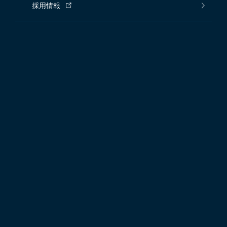
サステナビリティ
読む、鎌倉シャツ｜ショップブログ
店舗一覧
採用情報
グローバルサイト
中国コーポサイト