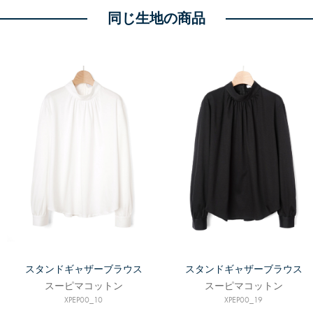
類似商品を探す >
▼同じ雰囲気の商品を探す
#上質肌触り
#着心地抜群
#高級コットン
#着回し自在
#上品ブラウス
#快適素材
#￥6000～￥7999
同じ生地の商品