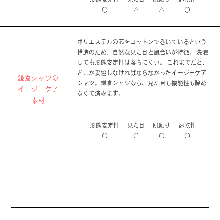
〇
△
△
〇
ポリエステルの芯をコットンで巻いているという
構造のため、自然な見た目と風合いが特徴。 洗濯
しても形態安定性は落ちにくい。 これまでだと、
どこか妥協しなければならなかったイージーケア
鎌倉シャツの
シャツ。鎌倉シャツなら、見た目も機能性も諦め
イージーケア
なくて済みます。
素材
形態安定性
見た目
肌触り
速乾性
〇
〇
〇
〇