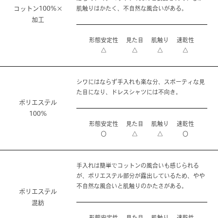
コットン100%×
肌触りはかたく、不自然な風合いがある。
加工
形態安定性
見た目
肌触り
速乾性
△
△
△
△
シワにはならず手入れも楽な分、スポーティな見
た目になり、ドレスシャツには不向き。
ポリエステル
100%
形態安定性
見た目
肌触り
速乾性
〇
△
△
〇
手入れは簡単でコットンの風合いも感じられる
が、ポリエステル部分が露出しているため、やや
不自然な風合いと肌触りのかたさがある。
ポリエステル
混紡
形態安定性
見た目
肌触り
速乾性