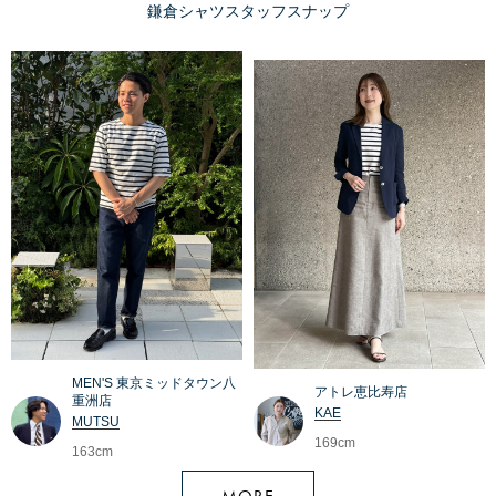
鎌倉シャツスタッフスナップ
MEN'S 東京ミッドタウン八
アトレ恵比寿店
重洲店
KAE
MUTSU
169cm
163cm