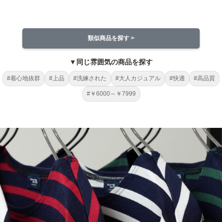
類似商品を探す >
▼同じ雰囲気の商品を探す
#着心地抜群
#上品
#洗練された
#大人カジュアル
#快適
#高品質
#￥6000～￥7999