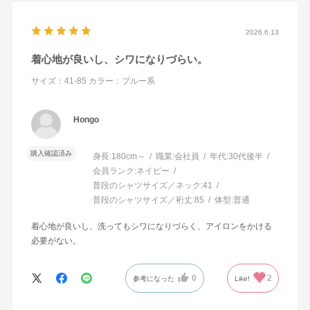
2026.6.13
着心地が良いし、シワになりづらい。
サイズ：41-85
カラー：ブルー系
Hongo
購入確認済み
身長:
180cm～
職業:
会社員
年代:
30代後半
会員ランク:
ネイビー
普段のシャツサイズ／ネック:
41
普段のシャツサイズ／裄丈:
85
体型:
普通
着心地が良いし、洗ってもシワになりづらく、アイロンをかける
必要がない。
0
2
参考になった
Like!