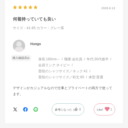
2026.6.13
何着持っていても良い
サイズ：41-85
カラー：グレー系
Hongo
購入確認済み
身長:
180cm～
職業:
会社員
年代:
30代後半
会員ランク:
ネイビー
普段のシャツサイズ／ネック:
41
普段のシャツサイズ／裄丈:
85
体型:
普通
デザインがカジュアルなので仕事とプライベートの両方で使って
ます。
0
1
参考になった
Like!