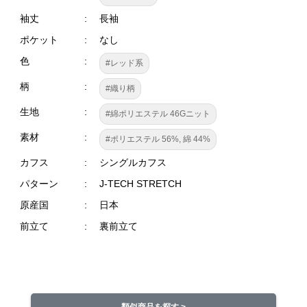
袖丈
長袖
ポケット
なし
色
#レッド系
柄
#織り柄
生地
#綿ポリエステル 46Gニット
素材
#ポリエステル 56%, 綿 44%
カフス
シングルカフス
パターン
J-TECH STRETCH
原産国
日本
前立て
裏前立て
類似商品を探す >