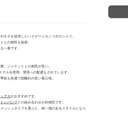
きやすさを追求したハイゲージカノコポロシャツ。
ットとの相性も抜群。
える一着です。
い襟。ジャケットとの相性が良い。
ステルを使用。環境への配慮もされています。
い季節も快適で肌離れの良い着心地。
ラックス
がおすすめです。
ットンパンツ
との組み合わせが好相性です。
やメッシュタイプを選ぶと、統一感のあるスタイルになり