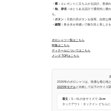
・襟：
エレガントに立ち上がる設計。形崩
・袖、身頃：
ゆとりある設計で通気性に優
も。
・ボタン：
天然の貝ボタンを採用。自然な
・縫製：
巻き伏せ本縫いで耐久性と美しさ
ポロシャツ一覧はこちら
特集はこちら
ディテールについてはこちら
メンズ TOPはこちら
2026年のポロシャツは、快適な着心地
2025年モデル
と比較して以下のサイズ
着丈：
S～XLの全サイズで
-2cm
タックアウト・タックイン どちら