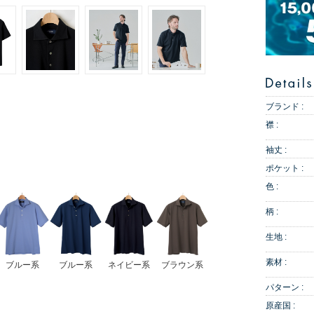
ブランド :
襟 :
袖丈 :
ポケット :
色 :
柄 :
生地 :
素材 :
ブルー系
ブルー系
ネイビー系
ブラウン系
パターン :
原産国 :