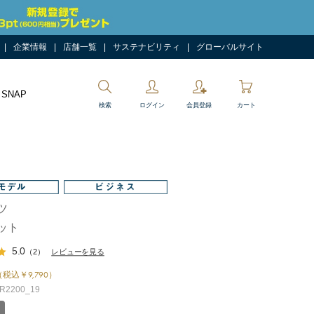
企業情報
店舗一覧
サステナビリティ
グローバルサイト
 SNAP
検索
ログイン
会員登録
カート
ツ
ット
5.0
（2）
レビューを見る
（税込￥9,790）
2200_19