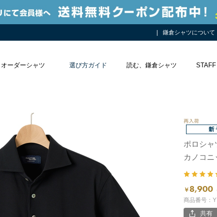
鎌倉シャツについて
オーダーシャツ
選び方ガイド
読む、鎌倉シャツ
STAFF
ポロシャ
カノコニ
8,900
￥
商品番号：YR
共有