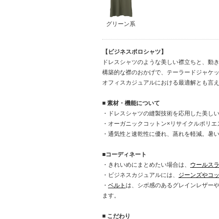
グリーン系
【ビジネスポロシャツ】
ドレスシャツのような美しい襟立ちと、動
構築的な襟のおかげで、テーラードジャケ
オフィスカジュアルにおける最適解とも言
■ 素材・機能について
・ドレスシャツの縫製技術を応用した美し
・オーガニックコットン×リサイクルポリエ
・通気性と速乾性に優れ、蒸れを軽減。暑
■コーディネート
・きれいめにまとめたい場合は、
ウールス
・ビジネスカジュアルには、
ジーンズやコ
・
ベルト
は、シボ感のあるグレインレザー
ます。
■ こだわり