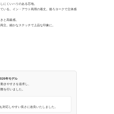
れしにくいハリのある芯地。
れている。イン・アウト両用の着丈。後ろヨークで立体感
輝きと高級感。
を両立。細かなステッチで上品な印象に。
2026年モデル
と動きやすさを追求し、
調整を行いました。
にも対応しやすい長さに改良いたしました。