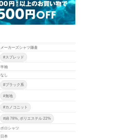
メーカーズシャツ鎌倉
#スプレッド
半袖
なし
#ブラック系
#無地
#カノコニット
#綿 78%, ポリエステル 22%
ポロシャツ
日本