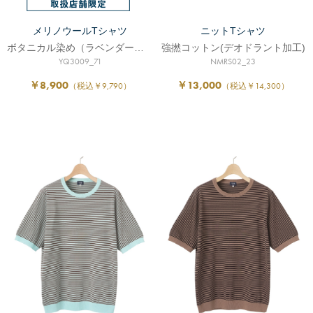
メリノウールTシャツ
ニットTシャツ
ボタニカル染め（ラベンダー）/札幌店限定
強撚コットン(デオドラント加工)
YQ3009_71
NMRS02_23
￥8,900
￥13,000
（税込￥9,790）
（税込￥14,300）