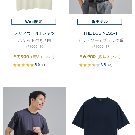
メリノウールTシャツ
THE BUSINESS-T
ポケット付き / 白
カットソー / ブラック系
YR3003_10
YR3000_19
￥7,900
￥6,900
（税込￥8,690）
（税込￥7,590）
5.0
3.5
（1）
（2）