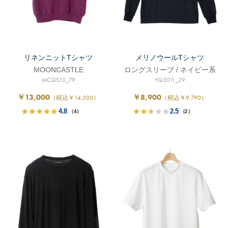
リネンニットTシャツ
メリノウールTシャツ
MOONCASTLE
ロングスリーブ / ネイビー系
MCQS10_79
YQ3011_29
￥13,000
￥8,900
（税込￥14,300）
（税込￥9,790）
4.8
2.5
（4）
（2）