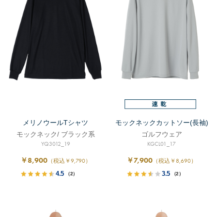
メリノウールTシャツ
モックネックカットソー(長袖)
モックネック/ ブラック系
ゴルフウェア
YQ3012_19
KGCL01_17
￥8,900
￥7,900
（税込￥9,790）
（税込￥8,690）
4.5
3.5
（2）
（2）