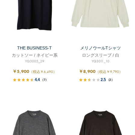
THE BUSINESS-T
メリノウールTシャツ
カットソー / ネイビー系
ロングスリーブ / 白
YQ3005_29
YQ3011_10
￥5,900
￥8,900
（税込￥6,490）
（税込￥9,790）
4.4
2.5
（7）
（2）