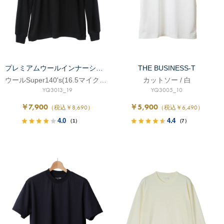
プレミアムウールインナーシャツ
THE BUSINESS-T
ウールSuper140's(16.5マイクロン)
カットソー / 白
YQ3013_19
YQ3005_10
￥7,900
￥5,900
（税込￥8,690）
（税込￥6,490）
4.0
4.4
（1）
（7）