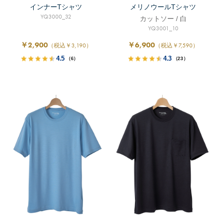
インナーTシャツ
メリノウールTシャツ
YQ3000_32
カットソー / 白
YQ3001_10
￥2,900
￥6,900
（税込￥3,190）
（税込￥7,590）
4.5
4.3
（6）
（23）