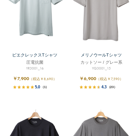
ピエクレックスTシャツ
メリノウールTシャツ
圧電抗菌
カットソー / グレー系
YR3001_16
YQ3001_15
￥7,900
￥6,900
（税込￥8,690）
（税込￥7,590）
5.0
4.3
（1）
（23）