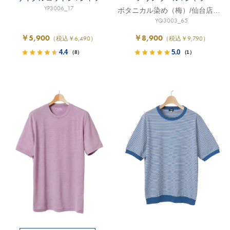
YP3006_17
ボタニカル染め（梅）/仙台店限定
YQ3003_65
￥5,900
￥8,900
（税込￥6,490）
（税込￥9,790）
4.4
5.0
（8）
（1）