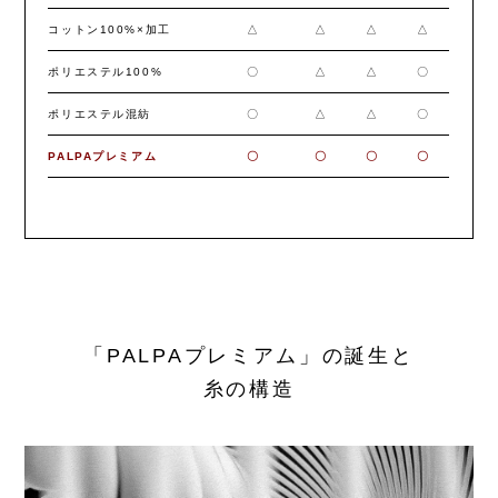
コットン100%×加工
△
△
△
△
ポリエステル100%
〇
△
△
〇
ポリエステル混紡
〇
△
△
〇
PALPAプレミアム
〇
〇
〇
〇
「PALPAプレミアム」の誕生と
糸の構造