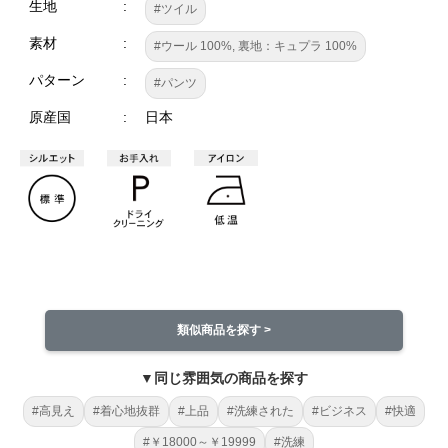
生地
#ツイル
素材
#ウール 100%, 裏地：キュプラ 100%
パターン
#パンツ
原産国
日本
類似商品を探す >
▼同じ雰囲気の商品を探す
#高見え
#着心地抜群
#上品
#洗練された
#ビジネス
#快適
#￥18000～￥19999
#洗練